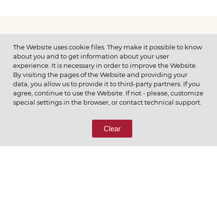
МЕНЮ
The Website uses cookie files. They make it possible to know
about you and to get information about your user
experience. It is necessary in order to improve the Website.
By visiting the pages of the Website and providing your
data, you allow us to provide it to third-party partners. If you
© 2026 ОАО
agree, continue to use the Website. If not - please, customize
ПОЗВОНИТЕ НАМ
special settings in the browser, or contact technical support.
8 (800) 333-65-66
Clear
СВЯЖИТЕСЬ С НАМИ
Ценим то, что делаем