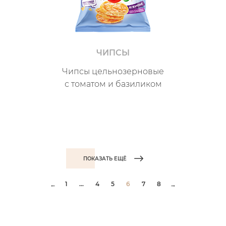
ЧИПСЫ
Чипсы цельнозерновые
с томатом и базиликом
ПОКАЗАТЬ ЕЩЁ
1
...
4
5
6
7
8
←
→