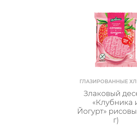
ГЛАЗИРОВАННЫЕ Х
Злаковый дес
«Клубника 
Йогурт» рисовы
г)