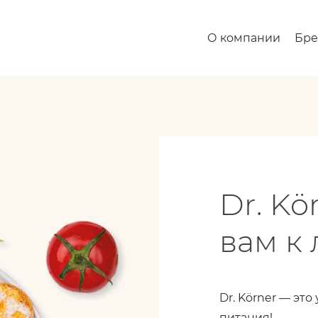
О компании
Бр
Dr. Kö
вам к 
Dr. Körner — эт
питания!