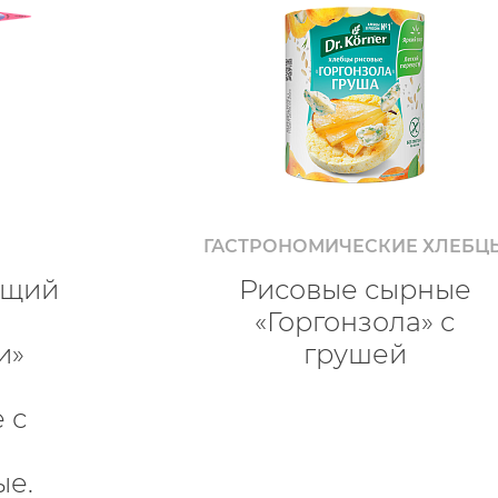
ГАСТРОНОМИЧЕСКИЕ ХЛЕБЦ
ящий
Рисовые сырные
«Горгонзола» с
и»
грушей
 с
ые.