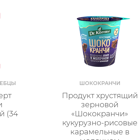
ЛЕБЦЫ
ШОКОКРАНЧИ
ерт
Продукт хрустящий
и
зерновой
й (34
«Шококранчи»
кукурузно-рисовые
карамельные в