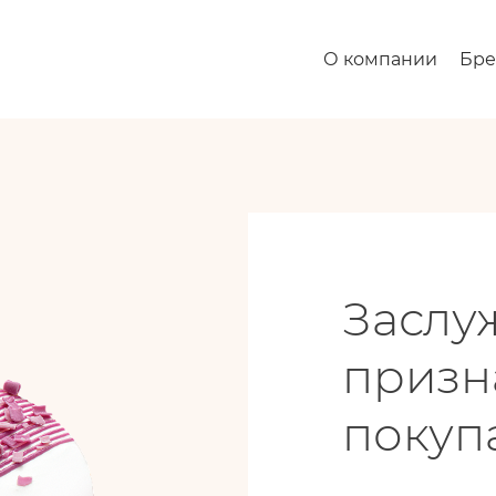
О компании
Бр
Заслу
призн
покуп