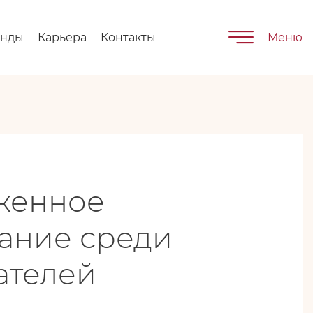
енды
Карьера
Контакты
Меню
женное
ание среди
ателей