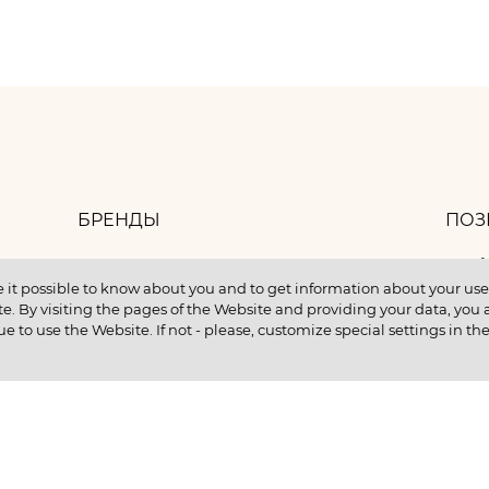
БРЕНДЫ
ПОЗ
8 
БАНК ИДЕЙ
 it possible to know about you and to get information about your user 
e. By visiting the pages of the Website and providing your data, you al
КОНТАКТЫ
ue to use the Website. If not - please, customize special settings in th
КУПИТЬ В КРЕДИТ
ентам
ИНФОРМАЦИЯ О НМУ
ии