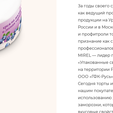
За годы своего
как ведущий пр
продукции на У
России и в Моск
и профитроли т
признание как с
профессионало
MIREL — лидер 
«Упакованные с
на территории 
ООО «ГФК-Русь» з
Сегодня торты 
нашим покупате
использованию 
заморозки, кото
вкусовые свойс