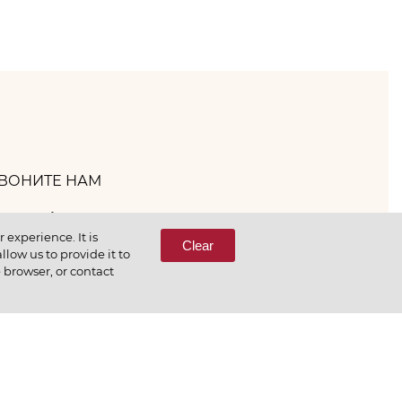
ВОНИТЕ НАМ
(800) 333-65-66
experience. It is
Clear
low us to provide it to
e browser, or contact
СВЯЖИТЕСЬ С НАМИ