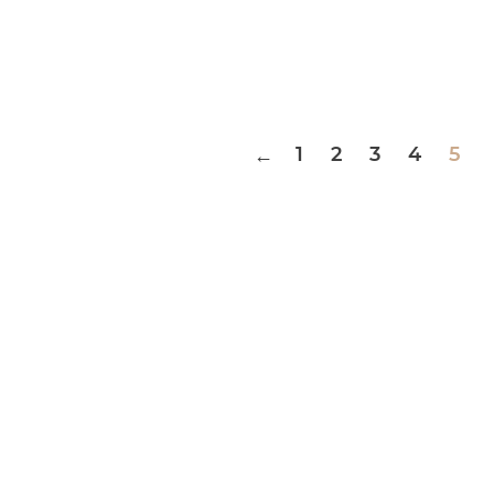
1
2
3
4
5
←