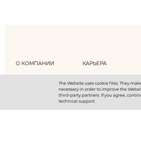
О КОМПАНИИ
КАРЬЕРА
Хлебпром
Как мы работаем
The Website uses cookie files. They make
necessary in order to improve the Websit
Политика компании
Как мы отдыхаем
third-party partners. If you agree, contin
technical support.
Наша история
Как мы учимся
Новости
Отличный старт студ
Устойчивое развитие
Вакансии
Выпускникам компан