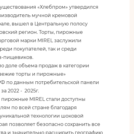
 существования «Хлебпром» утвердился
оизводитель мучной кремовой
рале, вышел в Центральную полосу
овский регион. Торты, пирожные
орговой марки MIREL заслужили
реди покупателей, так и среди
в-пищевиков.
по доле объема продаж в категории
вежие торты и пирожные»
РФ по данным потребительской панели
а 2022 - 2025г.
и пирожные MIREL стали доступны
лям по всей стране благодаря
уникальной технологии шоковой
рая позволяет безопасно сохранить все
тва и значительно расширить географию