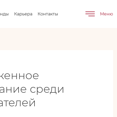
енды
Карьера
Контакты
Меню
женное
ание среди
ателей