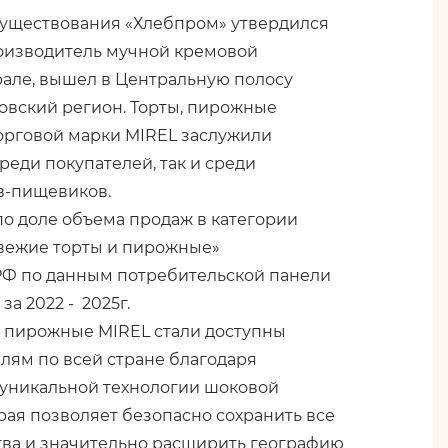
 существования «Хлебпром» утвердился
оизводитель мучной кремовой
рале, вышел в Центральную полосу
овский регион. Торты, пирожные
орговой марки MIREL заслужили
реди покупателей, так и среди
в-пищевиков.
по доле объема продаж в категории
вежие торты и пирожные»
РФ по данным потребительской панели
а 2022 - 2025г.
и пирожные MIREL стали доступны
лям по всей стране благодаря
уникальной технологии шоковой
рая позволяет безопасно сохранить все
тва и значительно расширить географию