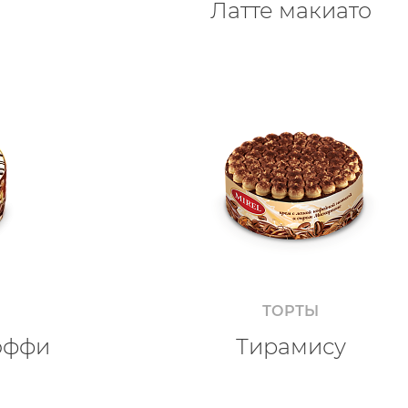
Латте макиато
ТОРТЫ
оффи
Тирамису