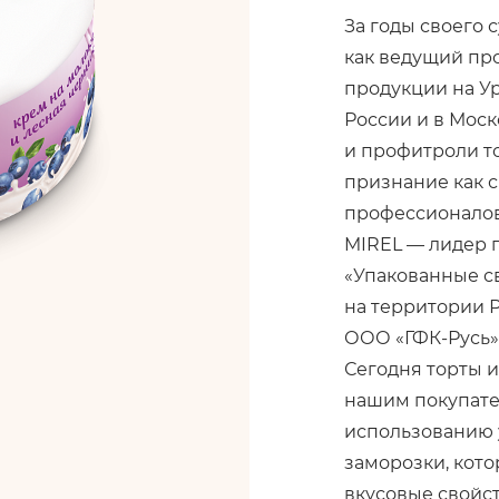
За годы своего
как ведущий пр
продукции на У
России и в Моск
и профитроли т
признание как с
профессионало
MIREL — лидер 
«Упакованные с
на территории 
ООО «ГФК-Русь» з
Сегодня торты 
нашим покупате
использованию 
заморозки, кото
вкусовые свойс