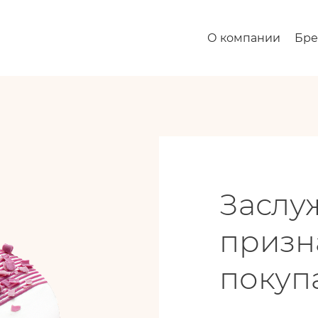
О компании
Бр
Заслу
призн
покуп