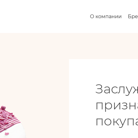
О компании
Бр
Заслу
призн
покуп