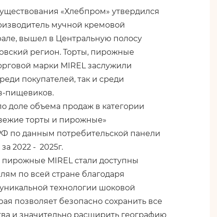
 существования «Хлебпром» утвердился
оизводитель мучной кремовой
рале, вышел в Центральную полосу
овский регион. Торты, пирожные
орговой марки MIREL заслужили
реди покупателей, так и среди
в-пищевиков.
по доле объема продаж в категории
вежие торты и пирожные»
РФ по данным потребительской панели
а 2022 - 2025г.
и пирожные MIREL стали доступны
лям по всей стране благодаря
уникальной технологии шоковой
рая позволяет безопасно сохранить все
тва и значительно расширить географию