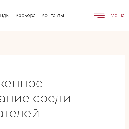
енды
Карьера
Контакты
Меню
женное
ание среди
ателей