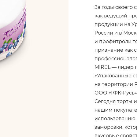
За годы своего
как ведущий пр
продукции на У
России и в Моск
и профитроли т
признание как с
профессионало
MIREL — лидер 
«Упакованные с
на территории 
ООО «ГФК-Русь» з
Сегодня торты 
нашим покупате
использованию 
заморозки, кото
вкусовые свойс