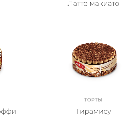
Латте макиато
ТОРТЫ
оффи
Тирамису