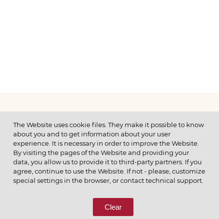
МЕНЮ
The Website uses cookie files. They make it possible to know
about you and to get information about your user
experience. It is necessary in order to improve the Website.
By visiting the pages of the Website and providing your
data, you allow us to provide it to third-party partners. If you
© 2026 ОАО
agree, continue to use the Website. If not - please, customize
ПОЗВОНИТЕ НАМ
special settings in the browser, or contact technical support.
8 (800) 333-65-66
Clear