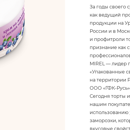
За годы своего
как ведущий пр
продукции на У
России и в Моск
и профитроли т
признание как с
профессионало
MIREL — лидер 
«Упакованные с
на территории 
ООО «ГФК-Русь» з
Сегодня торты 
нашим покупате
использованию 
заморозки, кото
вкусовые свойс