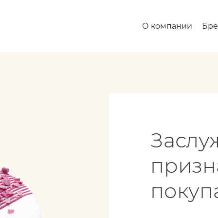
О компании
Бр
Заслу
призн
покуп