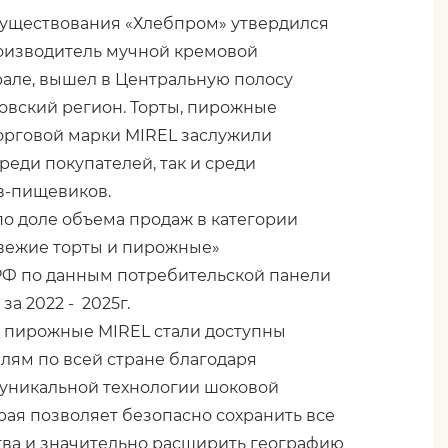
 существования «Хлебпром» утвердился
оизводитель мучной кремовой
рале, вышел в Центральную полосу
овский регион. Торты, пирожные
орговой марки MIREL заслужили
реди покупателей, так и среди
в-пищевиков.
по доле объема продаж в категории
вежие торты и пирожные»
РФ по данным потребительской панели
а 2022 - 2025г.
и пирожные MIREL стали доступны
лям по всей стране благодаря
уникальной технологии шоковой
рая позволяет безопасно сохранить все
тва и значительно расширить географию