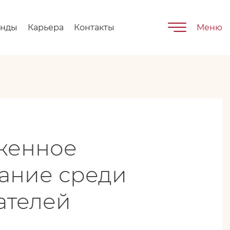
енды
Карьера
Контакты
Меню
женное
ание среди
ателей