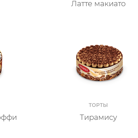
Латте макиато
ТОРТЫ
оффи
Тирамису