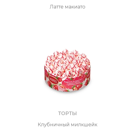
Латте макиато
ТОРТЫ
Клубничный милкшейк