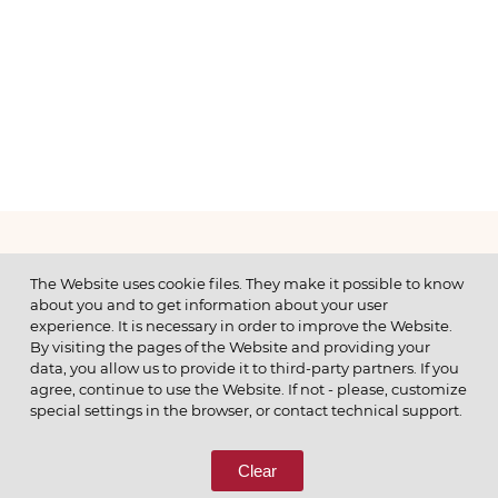
МЕНЮ
The Website uses cookie files. They make it possible to know
about you and to get information about your user
experience. It is necessary in order to improve the Website.
By visiting the pages of the Website and providing your
data, you allow us to provide it to third-party partners. If you
© 2026 ОАО
agree, continue to use the Website. If not - please, customize
ПОЗВОНИТЕ НАМ
special settings in the browser, or contact technical support.
8 (800) 333-65-66
Clear