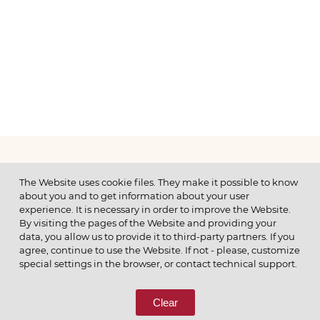
МЕНЮ
The Website uses cookie files. They make it possible to know
about you and to get information about your user
experience. It is necessary in order to improve the Website.
By visiting the pages of the Website and providing your
data, you allow us to provide it to third-party partners. If you
© 2026 ОАО
agree, continue to use the Website. If not - please, customize
ПОЗВОНИТЕ НАМ
special settings in the browser, or contact technical support.
8 (800) 333-65-66
Clear