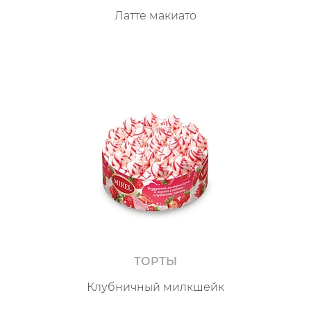
Латте макиато
ТОРТЫ
Клубничный милкшейк