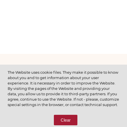
МЕНЮ
The Website uses cookie files. They make it possible to know
about you and to get information about your user
experience. It is necessary in order to improve the Website.
By visiting the pages of the Website and providing your
data, you allow us to provide it to third-party partners. If you
© 2026 ОАО
agree, continue to use the Website. If not - please, customize
ПОЗВОНИТЕ НАМ
special settings in the browser, or contact technical support.
8 (800) 333-65-66
Clear