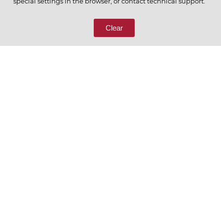
special settings in the browser, or contact technical support.
8 (800) 333-65-66
Clear
СВЯЖИТЕСЬ С НАМИ
Ценим то, что делаем
РУССКИЙ
ENGLISH
Политика конфиденциальности
Пользовательское соглашение
Согласие на обработку персональных данных
Условия отбора контрагентов