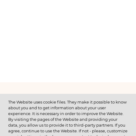
МЕНЮ
The Website uses cookie files. They make it possible to know
about you and to get information about your user
experience. It is necessary in order to improve the Website.
By visiting the pages of the Website and providing your
data, you allow us to provide it to third-party partners. If you
© 2026 ОАО
agree, continue to use the Website. If not - please, customize
ПОЗВОНИТЕ НАМ