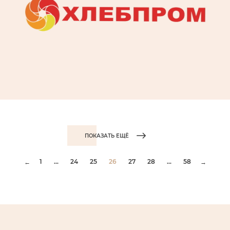
ПОКАЗАТЬ ЕЩЁ
1
...
24
25
26
27
28
...
58
←
→