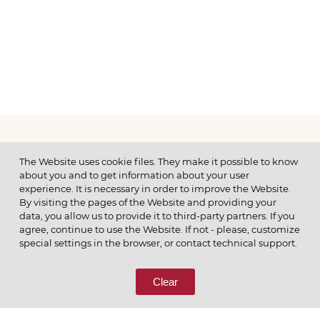
МЕНЮ
The Website uses cookie files. They make it possible to know
about you and to get information about your user
experience. It is necessary in order to improve the Website.
By visiting the pages of the Website and providing your
data, you allow us to provide it to third-party partners. If you
© 2026 ОАО
agree, continue to use the Website. If not - please, customize
ПОЗВОНИТЕ НАМ
special settings in the browser, or contact technical support.
8 (800) 333-65-66
Clear
СВЯЖИТЕСЬ С НАМИ