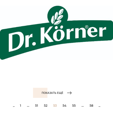
ПОКАЗАТЬ ЕЩЁ
1
...
51
52
53
54
55
...
58
←
→