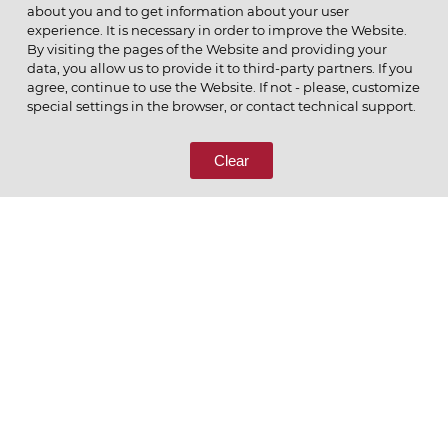
about you and to get information about your user
experience. It is necessary in order to improve the Website.
By visiting the pages of the Website and providing your
data, you allow us to provide it to third-party partners. If you
© 2026 ОАО
agree, continue to use the Website. If not - please, customize
ПОЗВОНИТЕ НАМ
special settings in the browser, or contact technical support.
8 (800) 333-65-66
Clear
СВЯЖИТЕСЬ С НАМИ
Ценим то, что делаем
РУССКИЙ
ENGLISH
Политика конфиденциальности