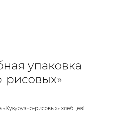
бная упаковка
о-рисовых»
а «Кукурузно-рисовых» хлебцев!