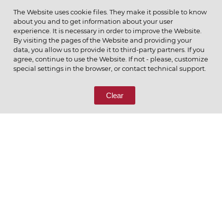
МЕНЮ
The Website uses cookie files. They make it possible to know
about you and to get information about your user
experience. It is necessary in order to improve the Website.
By visiting the pages of the Website and providing your
data, you allow us to provide it to third-party partners. If you
© 2026 ОАО
agree, continue to use the Website. If not - please, customize
ПОЗВОНИТЕ НАМ
special settings in the browser, or contact technical support.
8 (800) 333-65-66
Clear
СВЯЖИТЕСЬ С НАМИ
Ценим то, что делаем
РУССКИЙ
ENGLISH