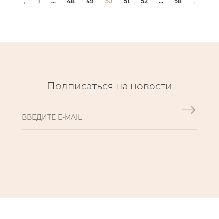
1
...
48
49
50
51
52
...
58
←
→
Подписаться на новости