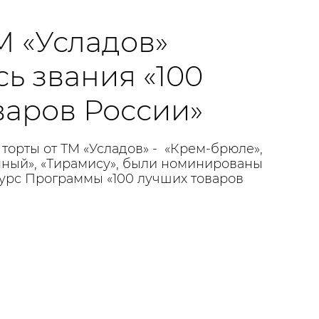
М «Усладов»
ь звания «100
варов России»
 торты от ТМ «Усладов» - «Крем-брюле»,
ный», «Тирамису», были номинированы
урс Программы «100 лучших товаров