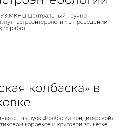
ГБУЗ МКНЦ Центральный научно-
титут гастроэнтерологии в проведении
ких работ
ская колбаска» в
ковке
инается выпуск «Колбаски кондитерской»
стиковом коррексе и круговой этикетке.