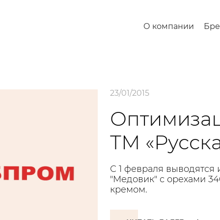
О компании
Бр
23/01/2015
Оптимизац
ТМ «Русск
С 1 февраля выводятся 
"Медовик" с орехами 34
кремом.