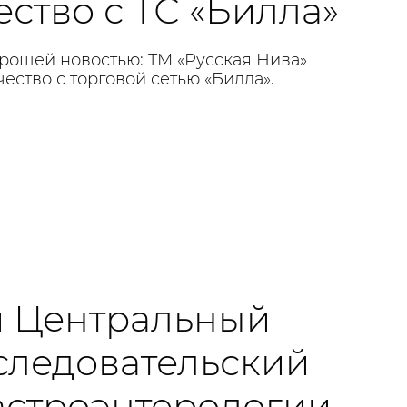
ство с ТС «Билла»
рошей новостью: ТМ «Русская Нива»
ество с торговой сетью «Билла».
 и Центральный
следовательский
гастроэнтерологии