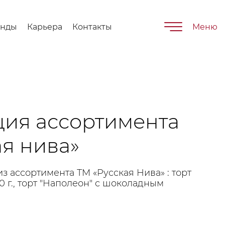
енды
Карьера
Контакты
Меню
ия ассортимента
ая нива»
из ассортимента ТМ «Русская Нива» : торт
0 г., торт "Наполеон" с шоколадным