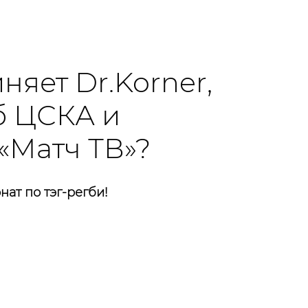
няет Dr.Korner,
б ЦСКА и
«Матч ТВ»?
ат по тэг-регби!