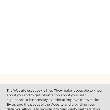
МЕНЮ
The Website uses cookie files. They make it possible to know
about you and to get information about your user
experience. It is necessary in order to improve the Website.
By visiting the pages of the Website and providing your
data, you allow us to provide it to third-party partners. If you
© 2026 ОАО