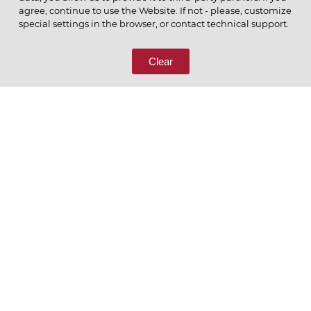
agree, continue to use the Website. If not - please, customize
ПОЗВОНИТЕ НАМ
special settings in the browser, or contact technical support.
8 (800) 333-65-66
Clear
СВЯЖИТЕСЬ С НАМИ
Ценим то, что делаем
РУССКИЙ
ENGLISH
Политика конфиденциальности
Пользовательское соглашение
Согласие на обработку персональных данных