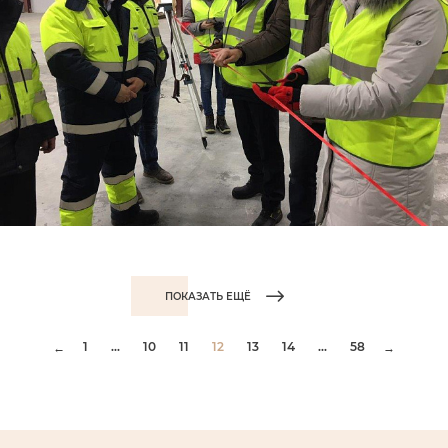
ПОКАЗАТЬ ЕЩЁ
1
...
10
11
12
13
14
...
58
←
→