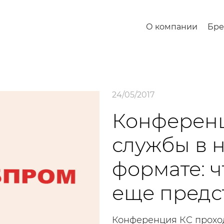
О компании
Бр
24/05/2017
Конферен
службы в 
формате: ч
еще предс
Конференция КС проход