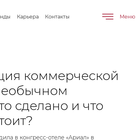
енды
Карьера
Контакты
Меню
ция коммерческой
необычном
то сделано и что
тоит?
ила в конгресс-отеле «Ариал» в