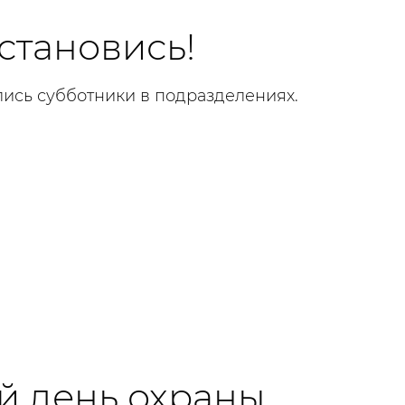
становись!
ялись субботники в подразделениях.
 день охраны