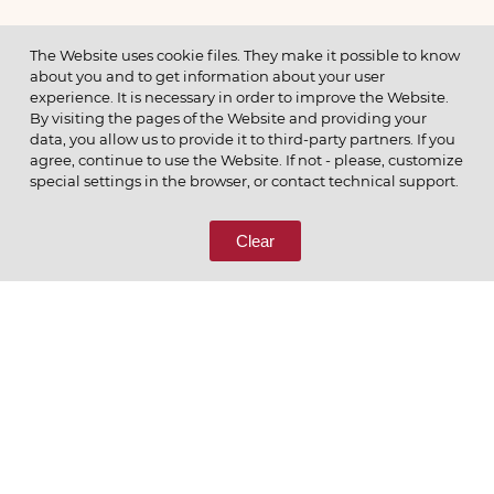
МЕНЮ
The Website uses cookie files. They make it possible to know
about you and to get information about your user
experience. It is necessary in order to improve the Website.
By visiting the pages of the Website and providing your
data, you allow us to provide it to third-party partners. If you
© 2026 ОАО
agree, continue to use the Website. If not - please, customize
ПОЗВОНИТЕ НАМ
special settings in the browser, or contact technical support.
8 (800) 333-65-66
Clear
СВЯЖИТЕСЬ С НАМИ
Ценим то, что делаем