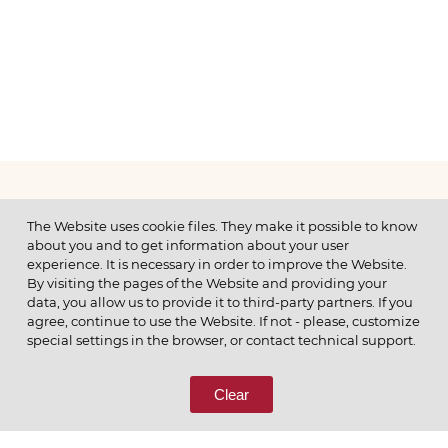
МЕНЮ
The Website uses cookie files. They make it possible to know
about you and to get information about your user
experience. It is necessary in order to improve the Website.
By visiting the pages of the Website and providing your
data, you allow us to provide it to third-party partners. If you
© 2026 ОАО
agree, continue to use the Website. If not - please, customize
ПОЗВОНИТЕ НАМ
special settings in the browser, or contact technical support.
8 (800) 333-65-66
Clear
СВЯЖИТЕСЬ С НАМИ