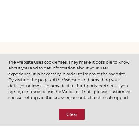
МЕНЮ
The Website uses cookie files. They make it possible to know
about you and to get information about your user
experience. It is necessary in order to improve the Website.
By visiting the pages of the Website and providing your
data, you allow us to provide it to third-party partners. If you
© 2026 ОАО
agree, continue to use the Website. If not - please, customize
ПОЗВОНИТЕ НАМ
special settings in the browser, or contact technical support.
8 (800) 333-65-66
Clear
СВЯЖИТЕСЬ С НАМИ