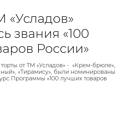
М «Усладов»
ь звания «100
варов России»
 торты от ТМ «Усладов» - «Крем-брюле»,
ный», «Тирамису», были номинированы
урс Программы «100 лучших товаров