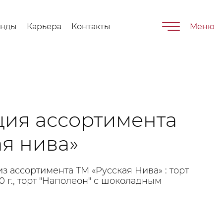
енды
Карьера
Контакты
Меню
ия ассортимента
ая нива»
из ассортимента ТМ «Русская Нива» : торт
0 г., торт "Наполеон" с шоколадным