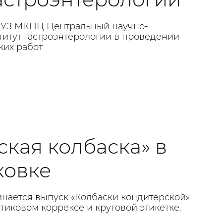
ГБУЗ МКНЦ Центральный научно-
титут гастроэнтерологии в проведении
ких работ
ская колбаска» в
ковке
инается выпуск «Колбаски кондитерской»
стиковом коррексе и круговой этикетке.