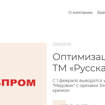
О компании
Бр
23/01/2015
Оптимизац
ТМ «Русск
С 1 февраля выводятся 
"Медовик" с орехами 34
кремом.