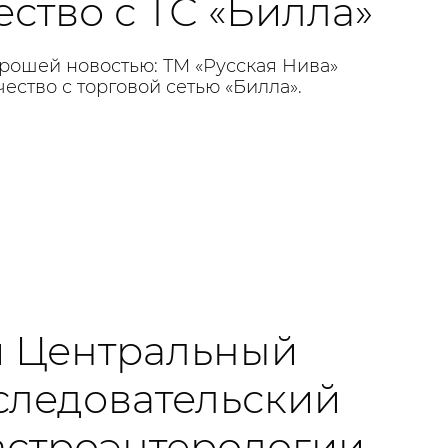
ство с ТС «Билла»
рошей новостью: ТМ «Русская Нива»
ество с торговой сетью «Билла».
 и Центральный
следовательский
гастроэнтерологии