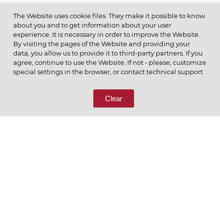
МЕНЮ
The Website uses cookie files. They make it possible to know
about you and to get information about your user
experience. It is necessary in order to improve the Website.
By visiting the pages of the Website and providing your
data, you allow us to provide it to third-party partners. If you
© 2026 ОАО
agree, continue to use the Website. If not - please, customize
ПОЗВОНИТЕ НАМ
special settings in the browser, or contact technical support.
8 (800) 333-65-66
Clear
СВЯЖИТЕСЬ С НАМИ
Ценим то, что делаем