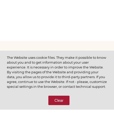
МЕНЮ
The Website uses cookie files. They make it possible to know
about you and to get information about your user
experience. It is necessary in order to improve the Website.
By visiting the pages of the Website and providing your
data, you allow us to provide it to third-party partners. If you
© 2026 ОАО
agree, continue to use the Website. If not - please, customize
ПОЗВОНИТЕ НАМ
special settings in the browser, or contact technical support.
8 (800) 333-65-66
Clear
СВЯЖИТЕСЬ С НАМИ