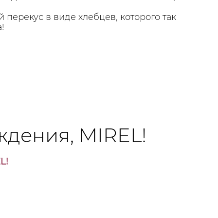
 перекус в виде хлебцев, которого так
!
ждения, MIREL!
L!