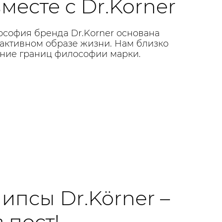
месте с Dr.Korner
ософия бренда Dr.Korner основана
 активном образе жизни. Нам близко
ние границ философии марки.
ипсы Dr.Körner –
 пост!