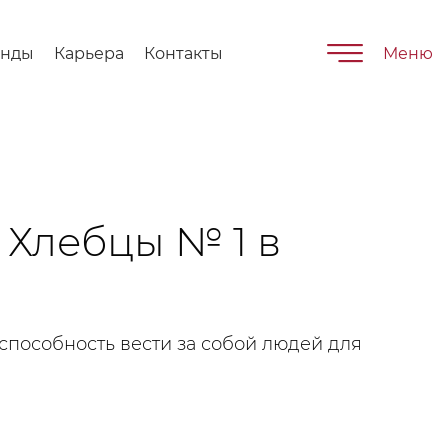
енды
Карьера
Контакты
Меню
– Хлебцы № 1 в
о способность вести за собой людей для