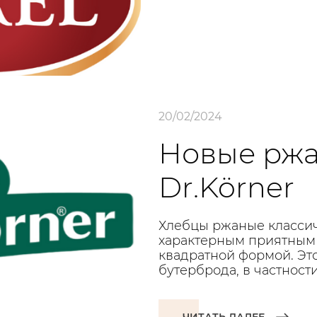
20/02/2024
Новые ржа
Dr.Körner
Хлебцы ржаные класси
характерным приятным 
квадратной формой. Эт
бутерброда, в частност