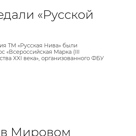
едали «Русской
ция ТМ «Русская Нива» были
с «Всероссийская Марка (III
ества XXI века», организованного ФБУ
о в Мировом