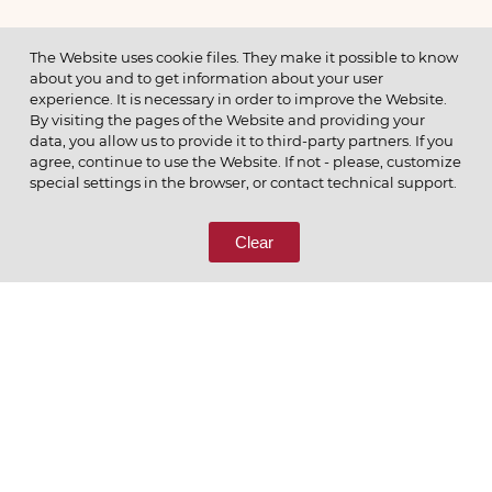
МЕНЮ
The Website uses cookie files. They make it possible to know
about you and to get information about your user
experience. It is necessary in order to improve the Website.
By visiting the pages of the Website and providing your
data, you allow us to provide it to third-party partners. If you
© 2026 ОАО
agree, continue to use the Website. If not - please, customize
ПОЗВОНИТЕ НАМ
special settings in the browser, or contact technical support.
8 (800) 333-65-66
Clear
СВЯЖИТЕСЬ С НАМИ
Ценим то, что делаем