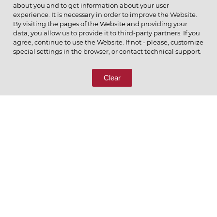
about you and to get information about your user
experience. It is necessary in order to improve the Website.
By visiting the pages of the Website and providing your
data, you allow us to provide it to third-party partners. If you
© 2026 ОАО
agree, continue to use the Website. If not - please, customize
ПОЗВОНИТЕ НАМ
special settings in the browser, or contact technical support.
8 (800) 333-65-66
Clear
СВЯЖИТЕСЬ С НАМИ
Ценим то, что делаем
РУССКИЙ
ENGLISH
Политика конфиденциальности