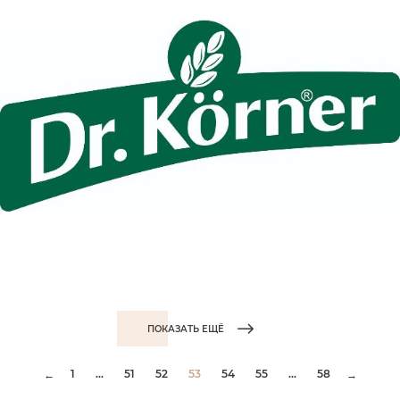
ПОКАЗАТЬ ЕЩЁ
1
...
51
52
53
54
55
...
58
←
→