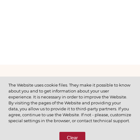
МЕНЮ
The Website uses cookie files. They make it possible to know
about you and to get information about your user
experience. It is necessary in order to improve the Website.
By visiting the pages of the Website and providing your
data, you allow us to provide it to third-party partners. If you
© 2026 ОАО
agree, continue to use the Website. If not - please, customize
ПОЗВОНИТЕ НАМ
special settings in the browser, or contact technical support.
8 (800) 333-65-66
Clear