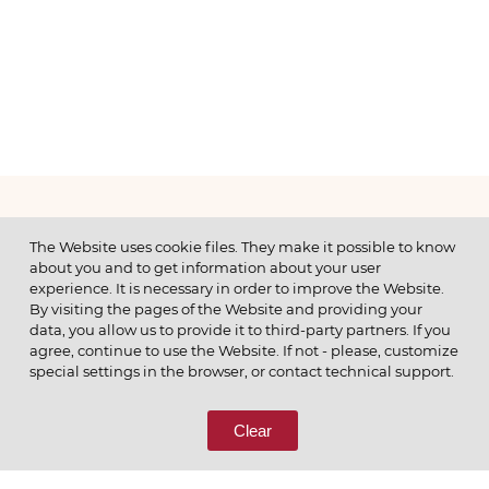
МЕНЮ
The Website uses cookie files. They make it possible to know
about you and to get information about your user
experience. It is necessary in order to improve the Website.
By visiting the pages of the Website and providing your
data, you allow us to provide it to third-party partners. If you
© 2026 ОАО
agree, continue to use the Website. If not - please, customize
ПОЗВОНИТЕ НАМ
special settings in the browser, or contact technical support.
8 (800) 333-65-66
Clear
СВЯЖИТЕСЬ С НАМИ