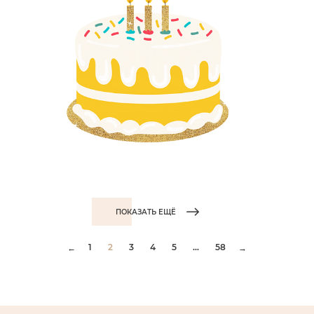
ПОКАЗАТЬ ЕЩЁ
1
2
3
4
5
...
58
←
→