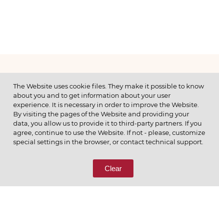
МЕНЮ
The Website uses cookie files. They make it possible to know
about you and to get information about your user
experience. It is necessary in order to improve the Website.
By visiting the pages of the Website and providing your
data, you allow us to provide it to third-party partners. If you
© 2026 ОАО
agree, continue to use the Website. If not - please, customize
ПОЗВОНИТЕ НАМ
special settings in the browser, or contact technical support.
8 (800) 333-65-66
Clear
СВЯЖИТЕСЬ С НАМИ