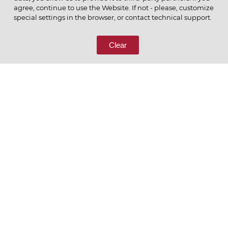
agree, continue to use the Website. If not - please, customize
ПОЗВОНИТЕ НАМ
special settings in the browser, or contact technical support.
8 (800) 333-65-66
Clear
СВЯЖИТЕСЬ С НАМИ
Ценим то, что делаем
РУССКИЙ
ENGLISH
Политика конфиденциальности
Пользовательское соглашение
Согласие на обработку персональных данных