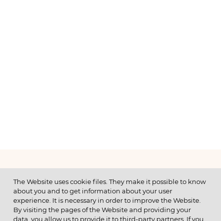
МЕНЮ
The Website uses cookie files. They make it possible to know
about you and to get information about your user
experience. It is necessary in order to improve the Website.
By visiting the pages of the Website and providing your
data, you allow us to provide it to third-party partners. If you
© 2026 ОАО