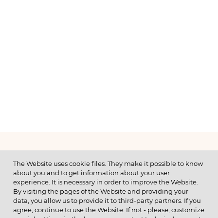
МЕНЮ
The Website uses cookie files. They make it possible to know
about you and to get information about your user
experience. It is necessary in order to improve the Website.
By visiting the pages of the Website and providing your
data, you allow us to provide it to third-party partners. If you
© 2026 ОАО
agree, continue to use the Website. If not - please, customize
ПОЗВОНИТЕ НАМ