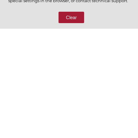
special settings in the browser, or contact technical support.
8 (800) 333-65-66
Clear
СВЯЖИТЕСЬ С НАМИ
Ценим то, что делаем
РУССКИЙ
ENGLISH
Политика конфиденциальности
Пользовательское соглашение
Согласие на обработку персональных данных
Условия отбора контрагентов