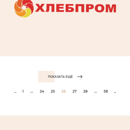
ПОКАЗАТЬ ЕЩЁ
1
...
24
25
26
27
28
...
58
←
→