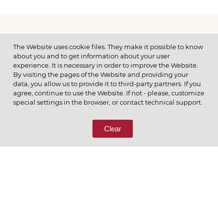
МЕНЮ
The Website uses cookie files. They make it possible to know
about you and to get information about your user
experience. It is necessary in order to improve the Website.
By visiting the pages of the Website and providing your
data, you allow us to provide it to third-party partners. If you
© 2026 ОАО
agree, continue to use the Website. If not - please, customize
ПОЗВОНИТЕ НАМ
special settings in the browser, or contact technical support.
8 (800) 333-65-66
Clear
СВЯЖИТЕСЬ С НАМИ
Ценим то, что делаем