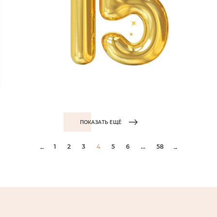
ПОКАЗАТЬ ЕЩЁ
1
2
3
4
5
6
...
58
←
→