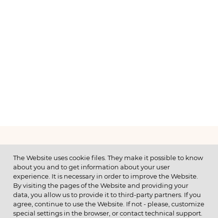
МЕНЮ
The Website uses cookie files. They make it possible to know
about you and to get information about your user
experience. It is necessary in order to improve the Website.
By visiting the pages of the Website and providing your
data, you allow us to provide it to third-party partners. If you
© 2026 ОАО
agree, continue to use the Website. If not - please, customize
ПОЗВОНИТЕ НАМ
special settings in the browser, or contact technical support.