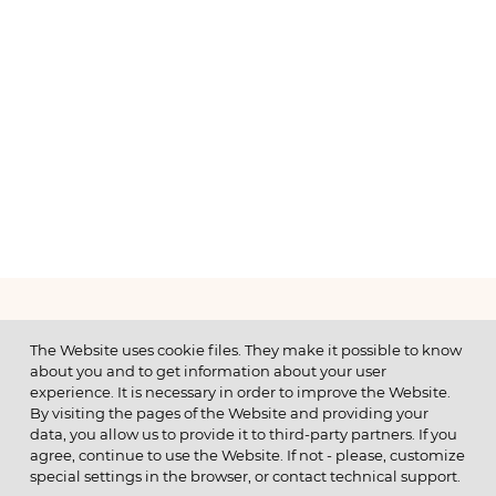
МЕНЮ
The Website uses cookie files. They make it possible to know
about you and to get information about your user
experience. It is necessary in order to improve the Website.
By visiting the pages of the Website and providing your
data, you allow us to provide it to third-party partners. If you
© 2026 ОАО
agree, continue to use the Website. If not - please, customize
ПОЗВОНИТЕ НАМ
special settings in the browser, or contact technical support.