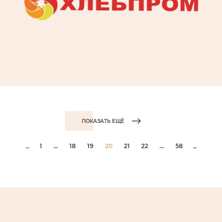
ПОКАЗАТЬ ЕЩЁ
1
...
18
19
20
21
22
...
58
←
→