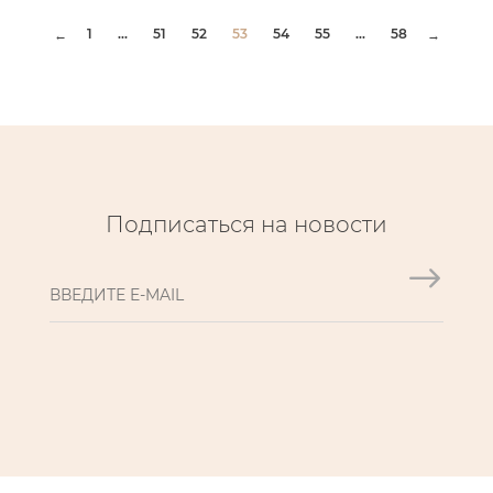
1
...
51
52
53
54
55
...
58
←
→
Подписаться на новости