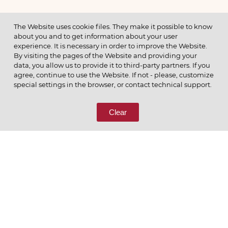
МЕНЮ
The Website uses cookie files. They make it possible to know
about you and to get information about your user
experience. It is necessary in order to improve the Website.
By visiting the pages of the Website and providing your
data, you allow us to provide it to third-party partners. If you
© 2026 ОАО
agree, continue to use the Website. If not - please, customize
ПОЗВОНИТЕ НАМ
special settings in the browser, or contact technical support.
8 (800) 333-65-66
Clear
СВЯЖИТЕСЬ С НАМИ
Ценим то, что делаем