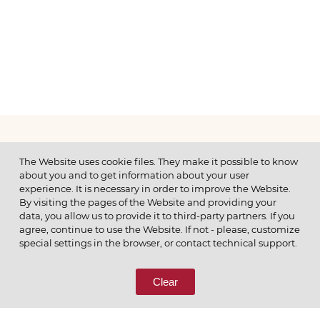
МЕНЮ
The Website uses cookie files. They make it possible to know
about you and to get information about your user
experience. It is necessary in order to improve the Website.
By visiting the pages of the Website and providing your
data, you allow us to provide it to third-party partners. If you
© 2026 ОАО
agree, continue to use the Website. If not - please, customize
ПОЗВОНИТЕ НАМ
special settings in the browser, or contact technical support.
8 (800) 333-65-66
Clear
СВЯЖИТЕСЬ С НАМИ