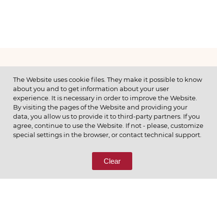
МЕНЮ
The Website uses cookie files. They make it possible to know
about you and to get information about your user
experience. It is necessary in order to improve the Website.
By visiting the pages of the Website and providing your
data, you allow us to provide it to third-party partners. If you
© 2026 ОАО
agree, continue to use the Website. If not - please, customize
ПОЗВОНИТЕ НАМ
special settings in the browser, or contact technical support.
8 (800) 333-65-66
Clear
СВЯЖИТЕСЬ С НАМИ