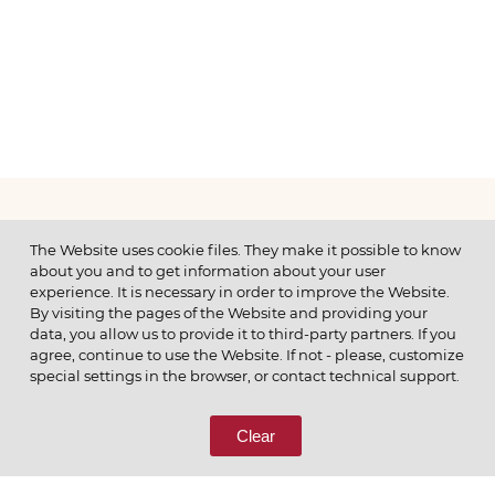
МЕНЮ
The Website uses cookie files. They make it possible to know
about you and to get information about your user
experience. It is necessary in order to improve the Website.
By visiting the pages of the Website and providing your
data, you allow us to provide it to third-party partners. If you
© 2026 ОАО
agree, continue to use the Website. If not - please, customize
ПОЗВОНИТЕ НАМ
special settings in the browser, or contact technical support.
8 (800) 333-65-66
Clear
СВЯЖИТЕСЬ С НАМИ