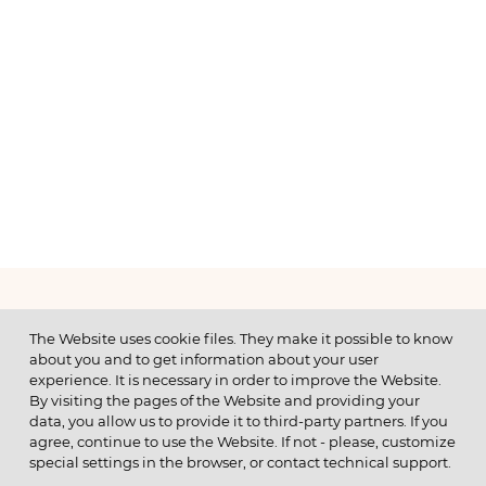
МЕНЮ
The Website uses cookie files. They make it possible to know
about you and to get information about your user
experience. It is necessary in order to improve the Website.
By visiting the pages of the Website and providing your
data, you allow us to provide it to third-party partners. If you
© 2026 ОАО
agree, continue to use the Website. If not - please, customize
ПОЗВОНИТЕ НАМ
special settings in the browser, or contact technical support.