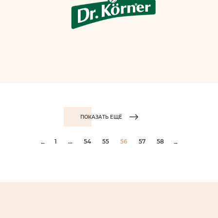
ПОКАЗАТЬ ЕЩЁ
1
...
54
55
56
57
58
←
→