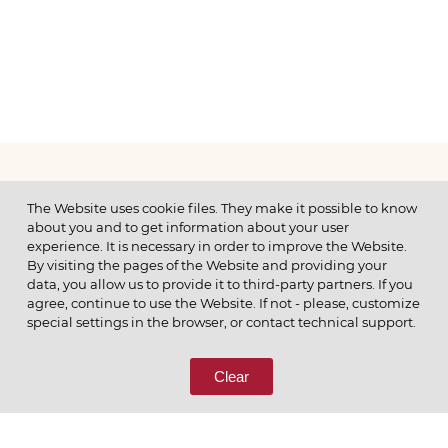
МЕНЮ
The Website uses cookie files. They make it possible to know
about you and to get information about your user
experience. It is necessary in order to improve the Website.
By visiting the pages of the Website and providing your
data, you allow us to provide it to third-party partners. If you
© 2026 ОАО
agree, continue to use the Website. If not - please, customize
ПОЗВОНИТЕ НАМ
special settings in the browser, or contact technical support.
8 (800) 333-65-66
Clear
СВЯЖИТЕСЬ С НАМИ