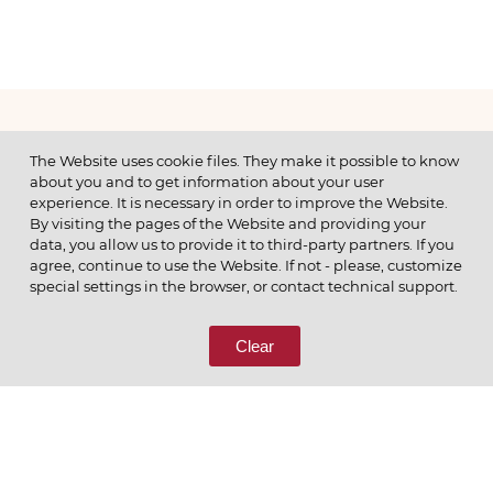
МЕНЮ
The Website uses cookie files. They make it possible to know
about you and to get information about your user
experience. It is necessary in order to improve the Website.
By visiting the pages of the Website and providing your
data, you allow us to provide it to third-party partners. If you
© 2026 ОАО
agree, continue to use the Website. If not - please, customize
ПОЗВОНИТЕ НАМ
special settings in the browser, or contact technical support.
8 (800) 333-65-66
Clear
СВЯЖИТЕСЬ С НАМИ