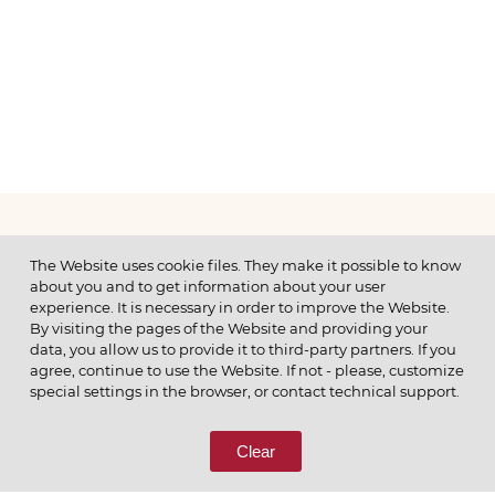
МЕНЮ
The Website uses cookie files. They make it possible to know
about you and to get information about your user
experience. It is necessary in order to improve the Website.
By visiting the pages of the Website and providing your
data, you allow us to provide it to third-party partners. If you
© 2026 ОАО
agree, continue to use the Website. If not - please, customize
ПОЗВОНИТЕ НАМ
special settings in the browser, or contact technical support.
8 (800) 333-65-66
Clear
СВЯЖИТЕСЬ С НАМИ