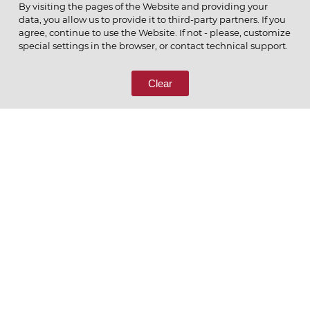
By visiting the pages of the Website and providing your
data, you allow us to provide it to third-party partners. If you
© 2026 ОАО
agree, continue to use the Website. If not - please, customize
ПОЗВОНИТЕ НАМ
special settings in the browser, or contact technical support.
8 (800) 333-65-66
Clear
СВЯЖИТЕСЬ С НАМИ
Ценим то, что делаем
РУССКИЙ
ENGLISH
Политика конфиденциальности
Пользовательское соглашение