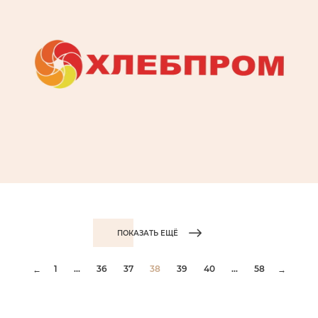
ПОКАЗАТЬ ЕЩЁ
1
...
36
37
38
39
40
...
58
←
→