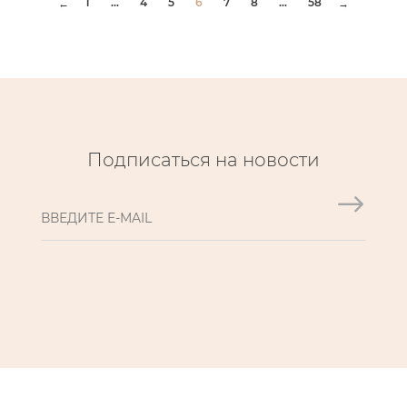
1
...
4
5
6
7
8
...
58
←
→
Подписаться на новости