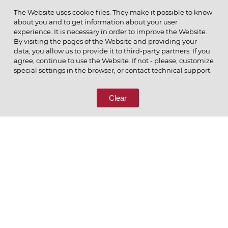
МЕНЮ
The Website uses cookie files. They make it possible to know
about you and to get information about your user
experience. It is necessary in order to improve the Website.
By visiting the pages of the Website and providing your
data, you allow us to provide it to third-party partners. If you
© 2026 ОАО
agree, continue to use the Website. If not - please, customize
ПОЗВОНИТЕ НАМ
special settings in the browser, or contact technical support.
8 (800) 333-65-66
Clear
СВЯЖИТЕСЬ С НАМИ
Ценим то, что делаем
РУССКИЙ
ENGLISH