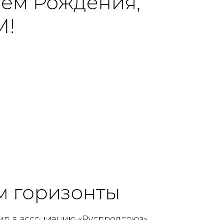
нем Рождения,
М!
 горизонты
ил в ассоциацию «Руспродсоюз»