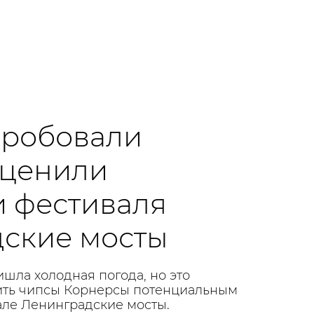
пробовали
оценили
и фестиваля
ские мосты
шла холодная погода, но это
ить чипсы Корнерсы потенциальным
але Ленинградские мосты.