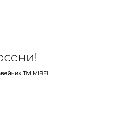
осени!
авейник ТМ MIREL.