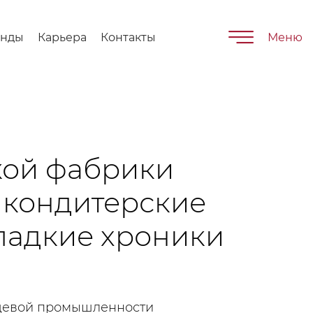
енды
Карьера
Контакты
Меню
кой фабрики
в кондитерские
Сладкие хроники
щевой промышленности