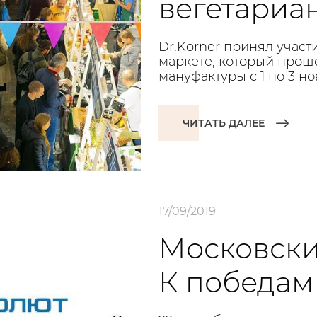
вегетариа
Dr.Körner принял учас
маркете, который прош
мануфактуры с 1 по 3 но
ЧИТАТЬ ДАЛЕЕ
17/09/2019
Московски
К победам 