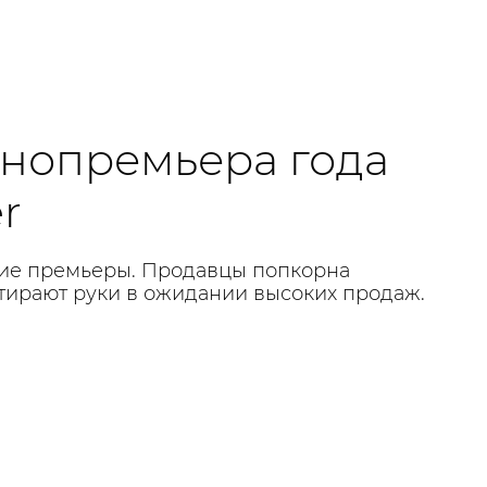
инопремьера года
r
мкие премьеры. Продавцы попкорна
отирают руки в ожидании высоких продаж.