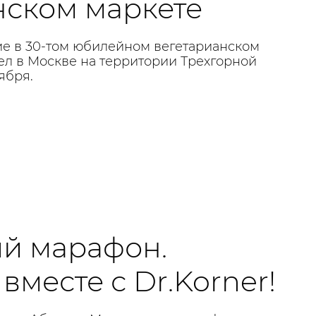
нском маркете
тие в 30-том юбилейном вегетарианском
ел в Москве на территории Трехгорной
ября.
й марафон.
вместе с Dr.Korner!